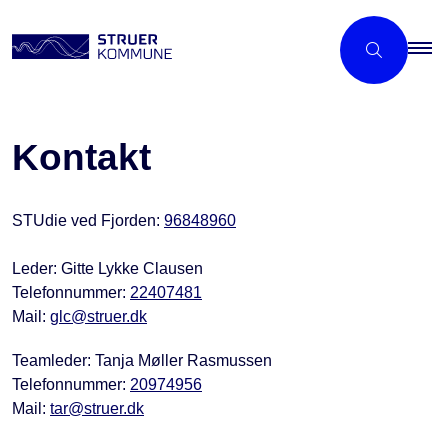
Kontakt
STUdie ved Fjorden:
96848960
Leder: Gitte Lykke Clausen
Telefonnummer:
22407481
Mail:
glc@struer.dk
Teamleder: Tanja Møller Rasmussen
Telefonnummer:
20974956
Mail:
tar@struer.dk