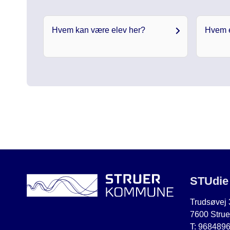
Hvem kan være elev her?
Hvem e
STUdie
Trudsøvej 
7600 Strue
T: 968489