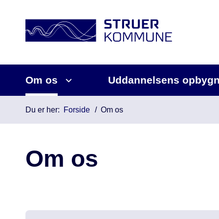
Om os
Uddannelsens opbygn
Du er her:
Forside
Om os
Om os