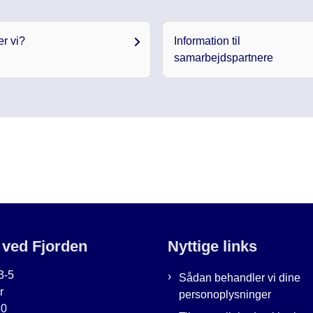
r vi?
Information til
samarbejdspartnere
 ved Fjorden
Nyttige links
3-5
Sådan behandler vi dine
r
personoplysninger
60